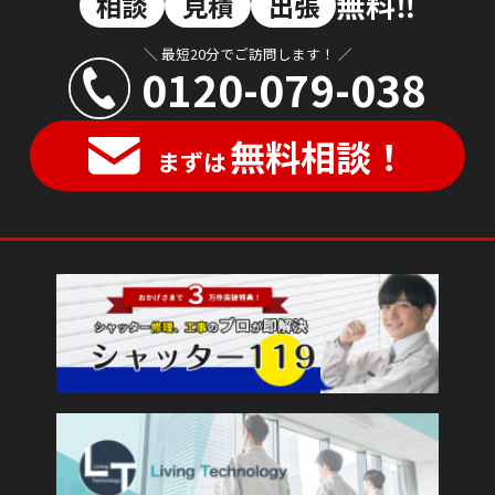
無料‼︎
相談
見積
出張
＼ 最短20分でご訪問します！ ／
0120-079-038
無料相談！
まずは