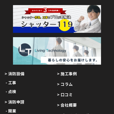
消防設備
施工事例
工事
コラム
点検
口コミ
消防申請
会社概要
開業